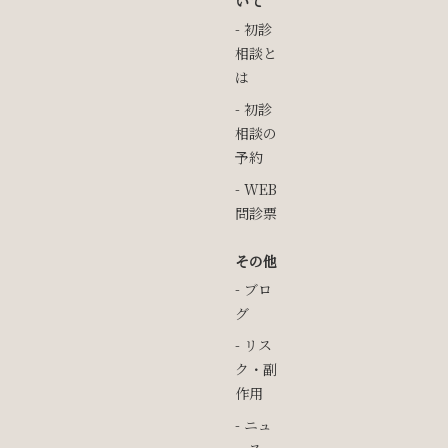
いて
初診
相談と
は
初診
相談の
予約
WEB
問診票
その他
ブロ
グ
リス
ク・副
作用
ニュ