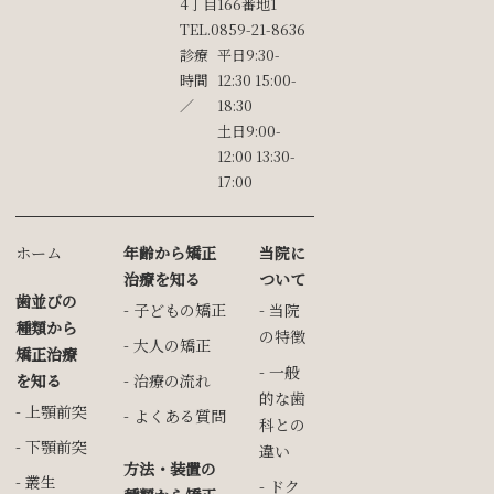
4丁目166番地1
TEL.
0859-21-8636
診療
平⽇9:30-
時間
12:30 15:00-
／
18:30
⼟日9:00-
12:00 13:30-
17:00
ホーム
年齢から矯正
当院に
治療を知る
ついて
歯並びの
子どもの矯正
当院
種類から
の特徴
大人の矯正
矯正治療
一般
を知る
治療の流れ
的な歯
上顎前突
よくある質問
科との
下顎前突
違い
方法・装置の
叢生
ドク