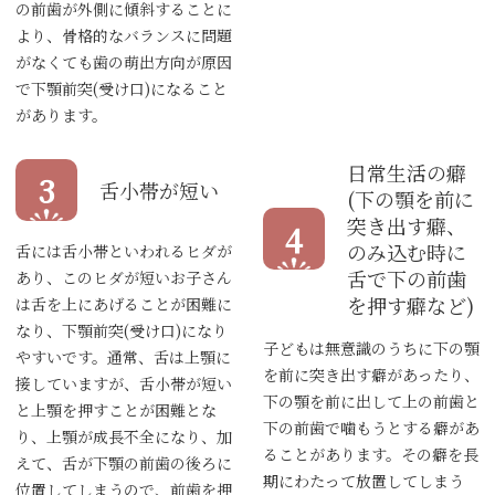
の前歯が外側に傾斜することに
より、骨格的なバランスに問題
がなくても歯の萌出方向が原因
で下顎前突(受け口)になること
があります。
日常生活の癖
3
舌小帯が短い
(下の顎を前に
突き出す癖、
4
のみ込む時に
舌には舌小帯といわれるヒダが
舌で下の前歯
あり、このヒダが短いお子さん
を押す癖など)
は舌を上にあげることが困難に
なり、下顎前突(受け口)になり
子どもは無意識のうちに下の顎
やすいです。通常、舌は上顎に
を前に突き出す癖があったり、
接していますが、舌小帯が短い
下の顎を前に出して上の前歯と
と上顎を押すことが困難とな
下の前歯で噛もうとする癖があ
り、上顎が成長不全になり、加
ることがあります。その癖を長
えて、舌が下顎の前歯の後ろに
期にわたって放置してしまう
位置してしまうので、前歯を押