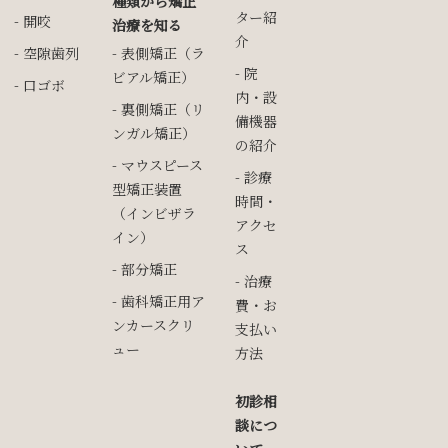
種類から矯正
ター紹
開咬
治療を知る
介
空隙歯列
表側矯正（ラ
院
ビアル矯正）
口ゴボ
内・設
裏側矯正（リ
備機器
ンガル矯正）
の紹介
マウスピース
診療
型矯正装置
時間・
（インビザラ
アクセ
イン）
ス
部分矯正
治療
歯科矯正用ア
費・お
ンカースクリ
支払い
ュー
方法
初診相
談につ