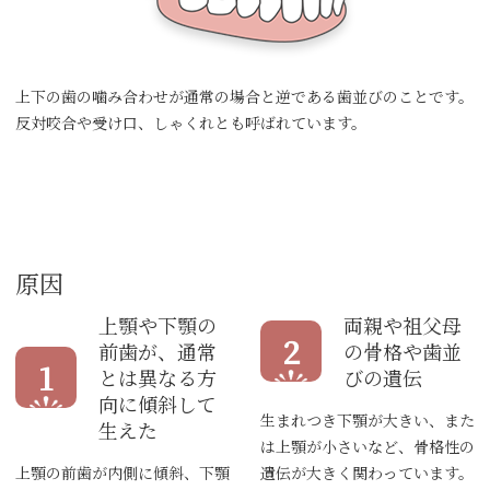
上下の歯の噛み合わせが通常の場合と逆である歯並びのことです。
反対咬合や受け口、しゃくれとも呼ばれています。
原因
上顎や下顎の
両親や祖父母
2
前歯が、通常
の骨格や歯並
1
とは異なる方
びの遺伝
向に傾斜して
生まれつき下顎が大きい、また
生えた
は上顎が小さいなど、骨格性の
上顎の前歯が内側に傾斜、下顎
遺伝が大きく関わっています。