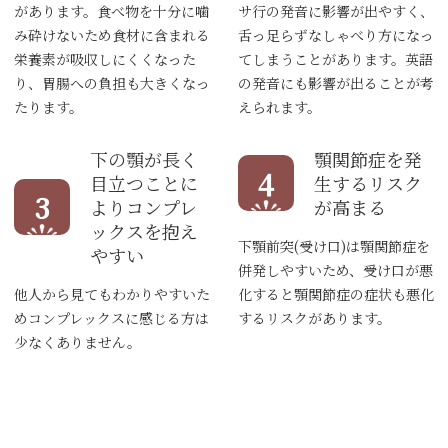
があります。食べ物を十分に噛
サ行の発音に影響が出やすく、
み砕けないため食材に含まれる
舌っ足らずなしゃべり方になっ
栄養素が吸収しにくくなった
てしまうことがあります。英語
り、胃腸への負担も大きくなっ
の発音にも影響が出ることが考
たります。
えられます。
下の顎が長く
顎関節症を発
4
目立つことに
生するリスク
3
よりコンプレ
が高まる
ックスを抱え
下顎前突(受け口)は顎関節症を
やすい
併発しやすいため、受け口が悪
他人から見てもわかりやすいた
化すると顎関節症の症状も悪化
めコンプレックスに感じる方は
するリスクがあります。
少なくありません。