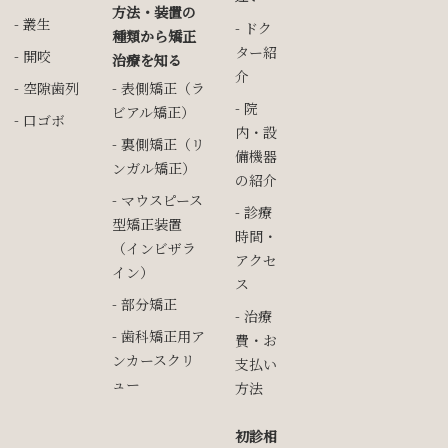
方法・装置の
叢生
ドク
種類から矯正
ター紹
開咬
治療を知る
介
空隙歯列
表側矯正（ラ
院
ビアル矯正）
口ゴボ
内・設
裏側矯正（リ
備機器
ンガル矯正）
の紹介
マウスピース
診療
型矯正装置
時間・
（インビザラ
アクセ
イン）
ス
部分矯正
治療
歯科矯正用ア
費・お
ンカースクリ
支払い
ュー
方法
初診相