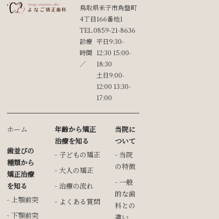
鳥取県米子市角盤町
4丁目166番地1
TEL.
0859-21-8636
診療
平⽇9:30-
時間
12:30 15:00-
／
18:30
⼟日9:00-
12:00 13:30-
17:00
ホーム
年齢から矯正
当院に
治療を知る
ついて
歯並びの
子どもの矯正
当院
種類から
の特徴
大人の矯正
矯正治療
一般
を知る
治療の流れ
的な歯
上顎前突
よくある質問
科との
下顎前突
違い