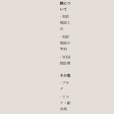
談につ
いて
初診
相談と
は
初診
相談の
予約
WEB
問診票
その他
ブロ
グ
リス
ク・副
作用