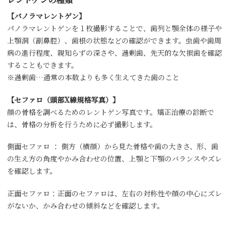
【パノラマレントゲン】
パノラマレントゲンを１枚撮影することで、歯列と顎全体の様子や
上顎洞（副鼻腔）、歯根の状態などの確認ができます。虫歯や歯周
病の進行程度、親知らずの深さや、過剰歯、先天的な欠損歯を確認
することもできます。
※過剰歯…通常の本数よりも多く生えてきた歯のこと
【セファロ（頭部X線規格写真）】
顔の骨格を調べるためのレントゲン写真です。矯正治療の診断で
は、骨格の分析を行うために必ず撮影します。
側面セファロ ： 側方（横顔）から見た骨格や歯の大きさ、形、歯
の生え方の角度やかみ合わせの位置、上顎と下顎のバランスやズレ
を確認します。
正面セファロ：正面のセファロは、左右の対称性や顔の中心にズレ
がないか、かみ合わせの傾斜などを確認します。