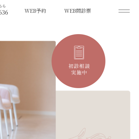
ちら
WEB予約
WEB問診票
636