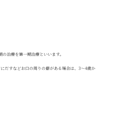
期の治療を第一期治療といいます。
。
にだすなどお口の周りの癖がある場合は、3～4歳か