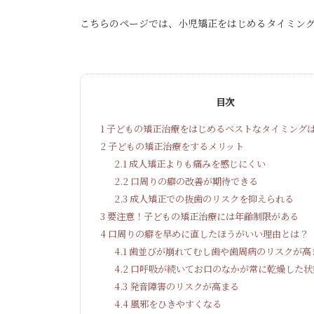
こちらのページでは、小児矯正をはじめるタイミン
目次
1
子どもの矯正治療をはじめるベストなタイミング
2
子どもの矯正治療をするメリット
2.1
成人矯正よりも痛みを感じにくい
2.2
口周りの癖の改善が期待できる
2.3
成人矯正での抜歯のリスクを抑えられる
3
要注意！子どもの矯正治療には年齢制限がある
4
口周りの癖を早めに直したほうがいい理由とは？
4.1
歯並びが崩れてむし歯や歯周病のリスクが高
4.2
口呼吸が続いてお口のなかが常に乾燥した状
4.3
発音障害のリスクが高まる
4.4
風邪をひきやすくなる